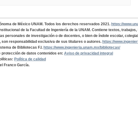
tónoma de México UNAM. Todos los derechos reservados 2021.
https://www.u
institucional de la Facultad de Ingeniería de la UNAM. Contiene textos, trabajos
cas personales de investigación o de docentes, o bien de índole escolar, colegia
, son responsabilidad exclusiva de sus titulares o autores.
https://www.ingenie
istema de Bibliotecas F.I.
https://www.ingenieria.unam.mx/bibliotecas/
de protección de datos contenidos en:
Aviso de privacidad integral
olíticas:
Política de calidad
el Franco García.