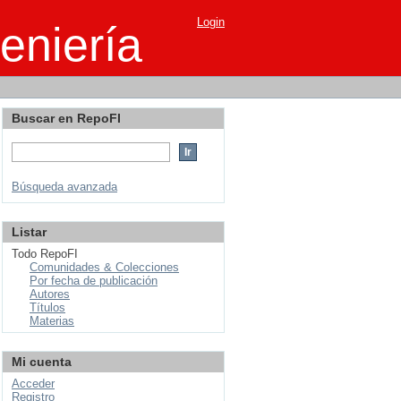
Login
eniería
Buscar en RepoFI
Búsqueda avanzada
Listar
Todo RepoFI
Comunidades & Colecciones
Por fecha de publicación
Autores
Títulos
Materias
Mi cuenta
Acceder
Registro