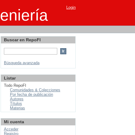
Login
eniería
Buscar en RepoFI
Búsqueda avanzada
Listar
Todo RepoFI
Comunidades & Colecciones
Por fecha de publicación
Autores
Títulos
Materias
Mi cuenta
Acceder
Registro