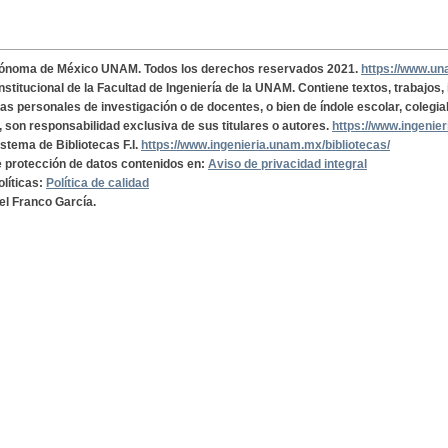
tónoma de México UNAM. Todos los derechos reservados 2021.
https://www.u
institucional de la Facultad de Ingeniería de la UNAM. Contiene textos, trabajos
cas personales de investigación o de docentes, o bien de índole escolar, colegia
, son responsabilidad exclusiva de sus titulares o autores.
https://www.ingenie
istema de Bibliotecas F.I.
https://www.ingenieria.unam.mx/bibliotecas/
de protección de datos contenidos en:
Aviso de privacidad integral
olíticas:
Política de calidad
el Franco García.