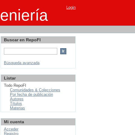
Login
eniería
Buscar en RepoFI
Búsqueda avanzada
Listar
Todo RepoFI
Comunidades & Colecciones
Por fecha de publicación
Autores
Títulos
Materias
Mi cuenta
Acceder
Registro