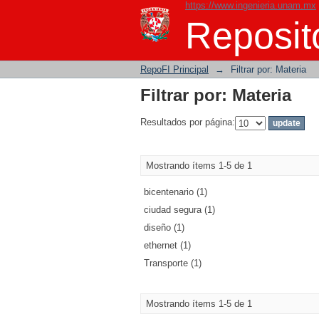
https://www.ingenieria.unam.mx
Filtrar por: Materia
Reposito
RepoFI Principal
→
Filtrar por: Materia
Filtrar por: Materia
Resultados por página:
Mostrando ítems 1-5 de 1
bicentenario (1)
ciudad segura (1)
diseño (1)
ethernet (1)
Transporte (1)
Mostrando ítems 1-5 de 1