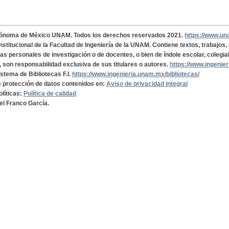
tónoma de México UNAM. Todos los derechos reservados 2021.
https://www.u
institucional de la Facultad de Ingeniería de la UNAM. Contiene textos, trabajos
cas personales de investigación o de docentes, o bien de índole escolar, colegia
, son responsabilidad exclusiva de sus titulares o autores.
https://www.ingenie
istema de Bibliotecas F.I.
https://www.ingenieria.unam.mx/bibliotecas/
de protección de datos contenidos en:
Aviso de privacidad integral
olíticas:
Política de calidad
el Franco García.