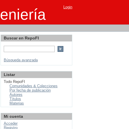
Login
eniería
Buscar en RepoFI
Búsqueda avanzada
Listar
Todo RepoFI
Comunidades & Colecciones
Por fecha de publicación
Autores
Títulos
Materias
Mi cuenta
Acceder
Registro