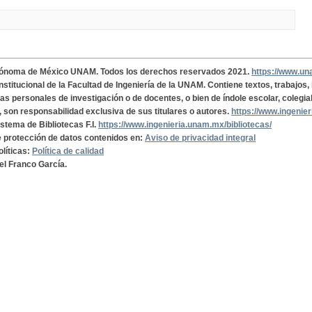
tónoma de México UNAM. Todos los derechos reservados 2021.
https://www.u
institucional de la Facultad de Ingeniería de la UNAM. Contiene textos, trabajos
cas personales de investigación o de docentes, o bien de índole escolar, colegia
, son responsabilidad exclusiva de sus titulares o autores.
https://www.ingenie
istema de Bibliotecas F.I.
https://www.ingenieria.unam.mx/bibliotecas/
de protección de datos contenidos en:
Aviso de privacidad integral
olíticas:
Política de calidad
el Franco García.