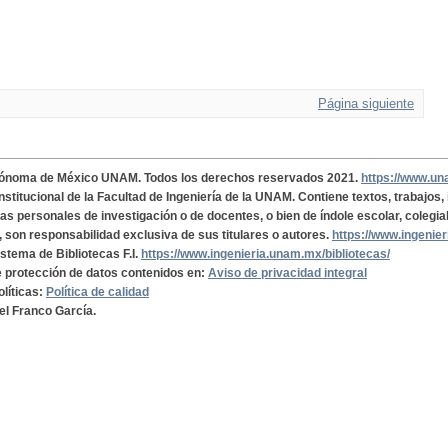
Página siguiente
tónoma de México UNAM. Todos los derechos reservados 2021.
https://www.u
institucional de la Facultad de Ingeniería de la UNAM. Contiene textos, trabajos
cas personales de investigación o de docentes, o bien de índole escolar, colegia
, son responsabilidad exclusiva de sus titulares o autores.
https://www.ingenie
istema de Bibliotecas F.I.
https://www.ingenieria.unam.mx/bibliotecas/
de protección de datos contenidos en:
Aviso de privacidad integral
olíticas:
Política de calidad
el Franco García.