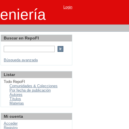
Login
eniería
Buscar en RepoFI
Búsqueda avanzada
Listar
Todo RepoFI
Comunidades & Colecciones
Por fecha de publicación
Autores
Títulos
Materias
Mi cuenta
Acceder
Registro