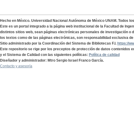
Hecho en México. Universidad Nacional Autónoma de México UNAM. Todos lo
Este es un portal integrado a la página web institucional de la Facultad de Ing
distintos sitios web, sean páginas electrónicas personales de investigación o de
los textos como de las páginas electrónicas, son responsabilidad exclusiva de 
Sitio administrado por la Coordinación del Sistema de Bibliotecas F.I.
https://w
Este repositorio se rige por los preceptos de protección de datos contenidos e
y el Sistema de Calidad con las siguientes políticas:
Política de calidad
Diseñador y administrador: Mtro Sergio Israel Franco García.
Contacto y asesoría