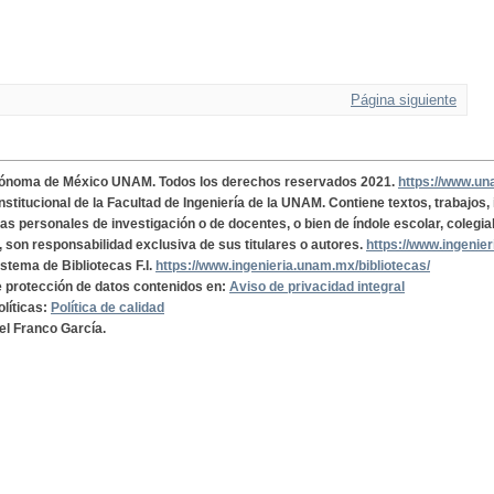
Página siguiente
tónoma de México UNAM. Todos los derechos reservados 2021.
https://www.u
institucional de la Facultad de Ingeniería de la UNAM. Contiene textos, trabajos
cas personales de investigación o de docentes, o bien de índole escolar, colegia
, son responsabilidad exclusiva de sus titulares o autores.
https://www.ingenie
istema de Bibliotecas F.I.
https://www.ingenieria.unam.mx/bibliotecas/
de protección de datos contenidos en:
Aviso de privacidad integral
olíticas:
Política de calidad
el Franco García.