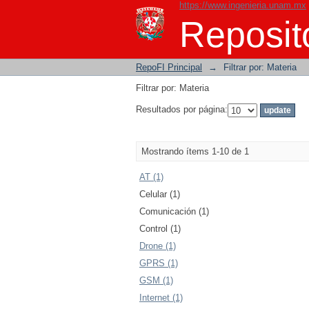
https://www.ingenieria.unam.mx
Filtrar por: Materia
Reposito
RepoFI Principal
→
Filtrar por: Materia
Filtrar por: Materia
Resultados por página:
Mostrando ítems 1-10 de 1
AT (1)
Celular (1)
Comunicación (1)
Control (1)
Drone (1)
GPRS (1)
GSM (1)
Internet (1)