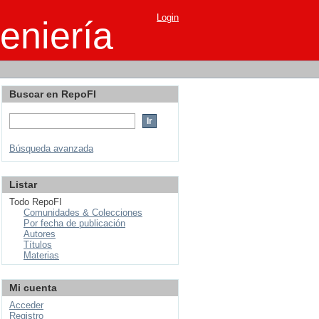
Login
eniería
Buscar en RepoFI
Búsqueda avanzada
Listar
Todo RepoFI
Comunidades & Colecciones
Por fecha de publicación
Autores
Títulos
Materias
Mi cuenta
Acceder
Registro