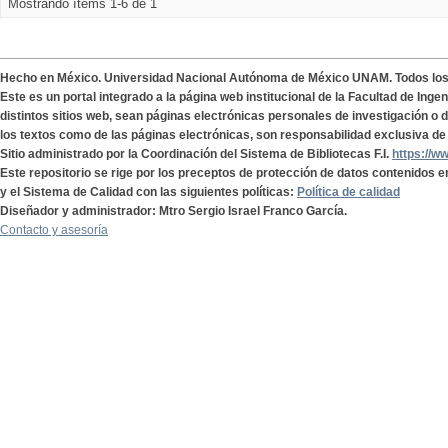
Mostrando ítems 1-6 de 1
Hecho en México. Universidad Nacional Autónoma de México UNAM. Todos lo
Este es un portal integrado a la página web institucional de la Facultad de Ing
distintos sitios web, sean páginas electrónicas personales de investigación o de
los textos como de las páginas electrónicas, son responsabilidad exclusiva de 
Sitio administrado por la Coordinación del Sistema de Bibliotecas F.I.
https://w
Este repositorio se rige por los preceptos de protección de datos contenidos e
y el Sistema de Calidad con las siguientes políticas:
Política de calidad
Diseñador y administrador: Mtro Sergio Israel Franco García.
Contacto y asesoría