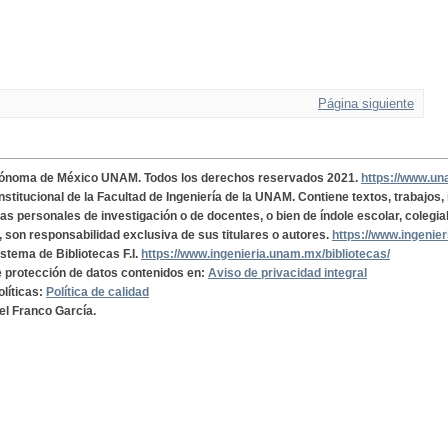
Página siguiente
tónoma de México UNAM. Todos los derechos reservados 2021.
https://www.u
institucional de la Facultad de Ingeniería de la UNAM. Contiene textos, trabajos
cas personales de investigación o de docentes, o bien de índole escolar, colegia
, son responsabilidad exclusiva de sus titulares o autores.
https://www.ingenie
istema de Bibliotecas F.I.
https://www.ingenieria.unam.mx/bibliotecas/
de protección de datos contenidos en:
Aviso de privacidad integral
olíticas:
Política de calidad
el Franco García.