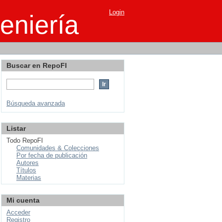
Login
eniería
Buscar en RepoFI
Búsqueda avanzada
Listar
Todo RepoFI
Comunidades & Colecciones
Por fecha de publicación
Autores
Títulos
Materias
Mi cuenta
Acceder
Registro