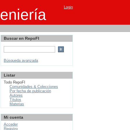
Login
eniería
Buscar en RepoFI
Búsqueda avanzada
Listar
Todo RepoFI
Comunidades & Colecciones
Por fecha de publicación
Autores
Títulos
Materias
Mi cuenta
Acceder
Registro