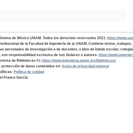
tónoma de México UNAM. Todos los derechos reservados 2021.
https://www.u
institucional de la Facultad de Ingeniería de la UNAM. Contiene textos, trabajos
cas personales de investigación o de docentes, o bien de índole escolar, colegia
, son responsabilidad exclusiva de sus titulares o autores.
https://www.ingenie
istema de Bibliotecas F.I.
https://www.ingenieria.unam.mx/bibliotecas/
de protección de datos contenidos en:
Aviso de privacidad integral
olíticas:
Política de calidad
el Franco García.