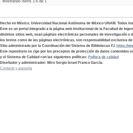
Mostrando ítems 1-6 de 1
Hecho en México. Universidad Nacional Autónoma de México UNAM. Todos lo
Este es un portal integrado a la página web institucional de la Facultad de Ing
distintos sitios web, sean páginas electrónicas personales de investigación o de
los textos como de las páginas electrónicas, son responsabilidad exclusiva de 
Sitio administrado por la Coordinación del Sistema de Bibliotecas F.I.
https://w
Este repositorio se rige por los preceptos de protección de datos contenidos e
y el Sistema de Calidad con las siguientes políticas:
Política de calidad
Diseñador y administrador: Mtro Sergio Israel Franco García.
Contacto y asesoría