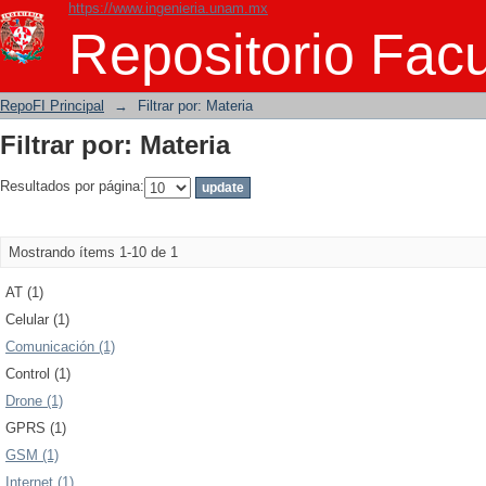
https://www.ingenieria.unam.mx
Filtrar por: Materia
Repositorio Facu
RepoFI Principal
→
Filtrar por: Materia
Filtrar por: Materia
Resultados por página:
Mostrando ítems 1-10 de 1
AT (1)
Celular (1)
Comunicación (1)
Control (1)
Drone (1)
GPRS (1)
GSM (1)
Internet (1)