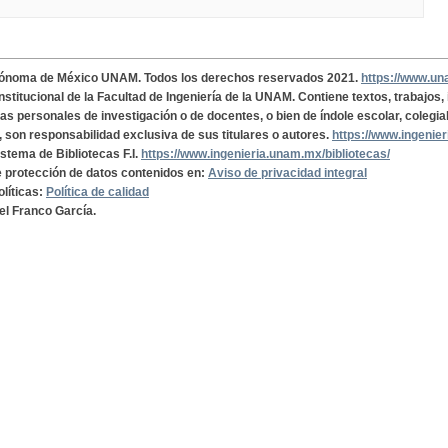
tónoma de México UNAM. Todos los derechos reservados 2021.
https://www.u
institucional de la Facultad de Ingeniería de la UNAM. Contiene textos, trabajos
cas personales de investigación o de docentes, o bien de índole escolar, colegia
, son responsabilidad exclusiva de sus titulares o autores.
https://www.ingenie
istema de Bibliotecas F.I.
https://www.ingenieria.unam.mx/bibliotecas/
de protección de datos contenidos en:
Aviso de privacidad integral
olíticas:
Política de calidad
el Franco García.