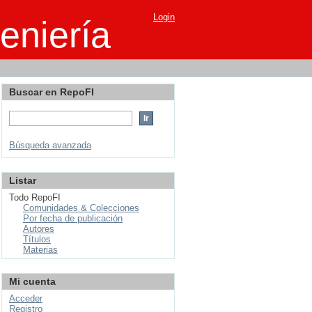
Login
eniería
Buscar en RepoFI
Búsqueda avanzada
Listar
Todo RepoFI
Comunidades & Colecciones
Por fecha de publicación
Autores
Títulos
Materias
Mi cuenta
Acceder
Registro