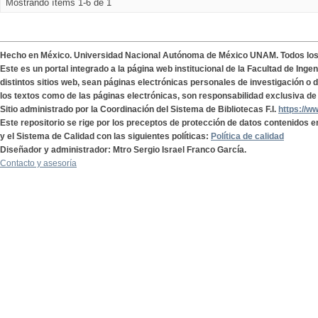
Mostrando ítems 1-6 de 1
Hecho en México. Universidad Nacional Autónoma de México UNAM. Todos lo
Este es un portal integrado a la página web institucional de la Facultad de Ing
distintos sitios web, sean páginas electrónicas personales de investigación o de
los textos como de las páginas electrónicas, son responsabilidad exclusiva de 
Sitio administrado por la Coordinación del Sistema de Bibliotecas F.I.
https://w
Este repositorio se rige por los preceptos de protección de datos contenidos e
y el Sistema de Calidad con las siguientes políticas:
Política de calidad
Diseñador y administrador: Mtro Sergio Israel Franco García.
Contacto y asesoría