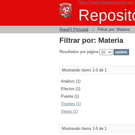
https://www.ingenieria.unam.mx
Filtrar por: Materia
Reposito
RepoFI Principal
→
Filtrar por: Materia
Filtrar por: Materia
Resultados por página:
Mostrando ítems 1-5 de 1
Análisis (1)
Efectos (1)
Puente (1)
Tirantes (1)
Viento (1)
Mostrando ítems 1-5 de 1