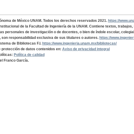
tónoma de México UNAM. Todos los derechos reservados 2021.
https://www.u
institucional de la Facultad de Ingeniería de la UNAM. Contiene textos, trabajos
cas personales de investigación o de docentes, o bien de índole escolar, colegia
, son responsabilidad exclusiva de sus titulares o autores.
https://www.ingenie
istema de Bibliotecas F.I.
https://www.ingenieria.unam.mx/bibliotecas/
de protección de datos contenidos en:
Aviso de privacidad integral
olíticas:
Política de calidad
el Franco García.