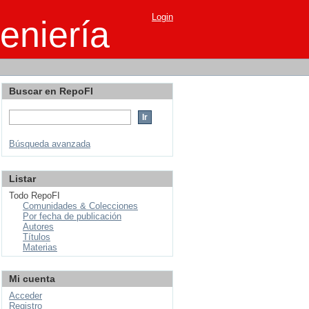
Login
eniería
Buscar en RepoFI
Búsqueda avanzada
Listar
Todo RepoFI
Comunidades & Colecciones
Por fecha de publicación
Autores
Títulos
Materias
Mi cuenta
Acceder
Registro