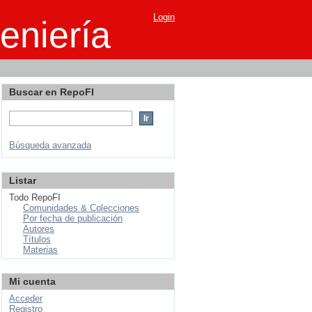
Login
eniería
Buscar en RepoFI
Búsqueda avanzada
Listar
Todo RepoFI
Comunidades & Colecciones
Por fecha de publicación
Autores
Títulos
Materias
Mi cuenta
Acceder
Registro