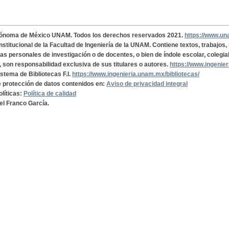
tónoma de México UNAM. Todos los derechos reservados 2021.
https://www.u
institucional de la Facultad de Ingeniería de la UNAM. Contiene textos, trabajos
cas personales de investigación o de docentes, o bien de índole escolar, colegia
, son responsabilidad exclusiva de sus titulares o autores.
https://www.ingenie
istema de Bibliotecas F.I.
https://www.ingenieria.unam.mx/bibliotecas/
de protección de datos contenidos en:
Aviso de privacidad integral
olíticas:
Política de calidad
el Franco García.