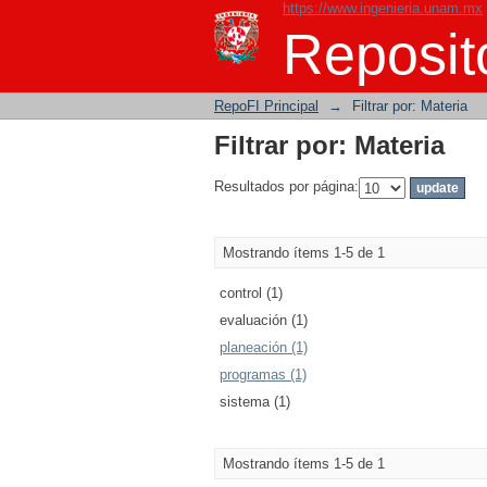
https://www.ingenieria.unam.mx
Filtrar por: Materia
Reposito
RepoFI Principal
→
Filtrar por: Materia
Filtrar por: Materia
Resultados por página:
Mostrando ítems 1-5 de 1
control (1)
evaluación (1)
planeación (1)
programas (1)
sistema (1)
Mostrando ítems 1-5 de 1