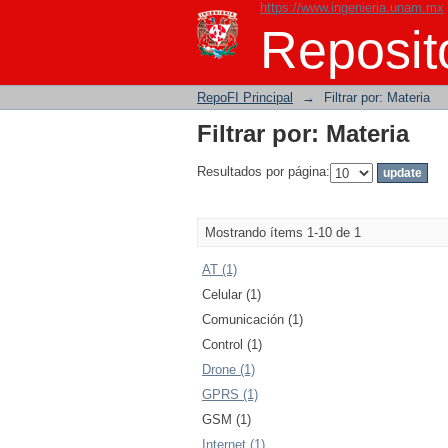
https://www.ingenieria.unam.mx
Filtrar por: Materia
Reposito
RepoFI Principal
→
Filtrar por: Materia
Filtrar por: Materia
Resultados por página:
Mostrando ítems 1-10 de 1
AT (1)
Celular (1)
Comunicación (1)
Control (1)
Drone (1)
GPRS (1)
GSM (1)
Internet (1)