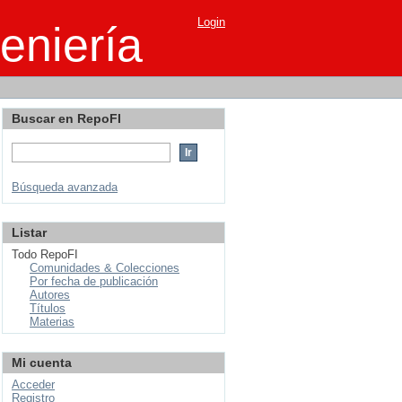
Login
eniería
Buscar en RepoFI
Búsqueda avanzada
Listar
Todo RepoFI
Comunidades & Colecciones
Por fecha de publicación
Autores
Títulos
Materias
Mi cuenta
Acceder
Registro