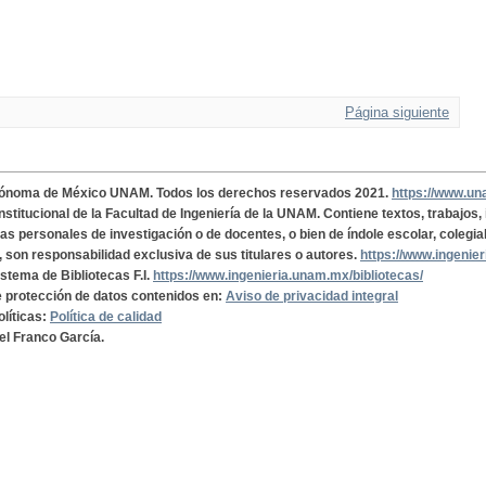
Página siguiente
tónoma de México UNAM. Todos los derechos reservados 2021.
https://www.u
institucional de la Facultad de Ingeniería de la UNAM. Contiene textos, trabajos
cas personales de investigación o de docentes, o bien de índole escolar, colegia
, son responsabilidad exclusiva de sus titulares o autores.
https://www.ingenie
istema de Bibliotecas F.I.
https://www.ingenieria.unam.mx/bibliotecas/
de protección de datos contenidos en:
Aviso de privacidad integral
olíticas:
Política de calidad
el Franco García.