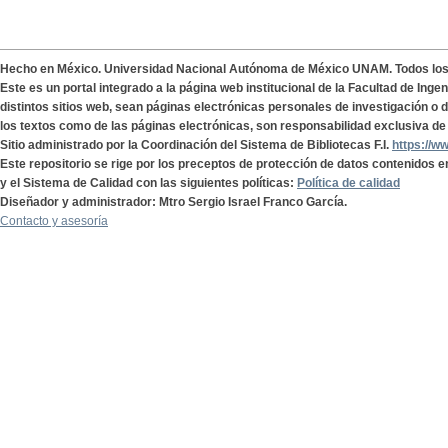
Hecho en México. Universidad Nacional Autónoma de México UNAM. Todos lo
Este es un portal integrado a la página web institucional de la Facultad de Ing
distintos sitios web, sean páginas electrónicas personales de investigación o de
los textos como de las páginas electrónicas, son responsabilidad exclusiva de 
Sitio administrado por la Coordinación del Sistema de Bibliotecas F.I.
https://w
Este repositorio se rige por los preceptos de protección de datos contenidos e
y el Sistema de Calidad con las siguientes políticas:
Política de calidad
Diseñador y administrador: Mtro Sergio Israel Franco García.
Contacto y asesoría