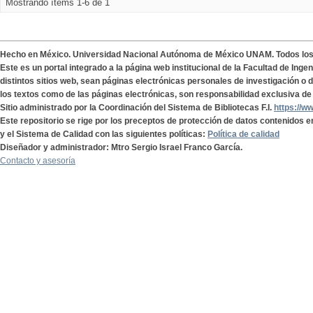
Mostrando ítems 1-6 de 1
Hecho en México. Universidad Nacional Autónoma de México UNAM. Todos lo
Este es un portal integrado a la página web institucional de la Facultad de Ing
distintos sitios web, sean páginas electrónicas personales de investigación o de
los textos como de las páginas electrónicas, son responsabilidad exclusiva de 
Sitio administrado por la Coordinación del Sistema de Bibliotecas F.I.
https://w
Este repositorio se rige por los preceptos de protección de datos contenidos e
y el Sistema de Calidad con las siguientes políticas:
Política de calidad
Diseñador y administrador: Mtro Sergio Israel Franco García.
Contacto y asesoría