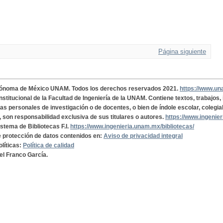
Página siguiente
tónoma de México UNAM. Todos los derechos reservados 2021.
https://www.u
institucional de la Facultad de Ingeniería de la UNAM. Contiene textos, trabajos
cas personales de investigación o de docentes, o bien de índole escolar, colegia
, son responsabilidad exclusiva de sus titulares o autores.
https://www.ingenie
istema de Bibliotecas F.I.
https://www.ingenieria.unam.mx/bibliotecas/
de protección de datos contenidos en:
Aviso de privacidad integral
olíticas:
Política de calidad
el Franco García.