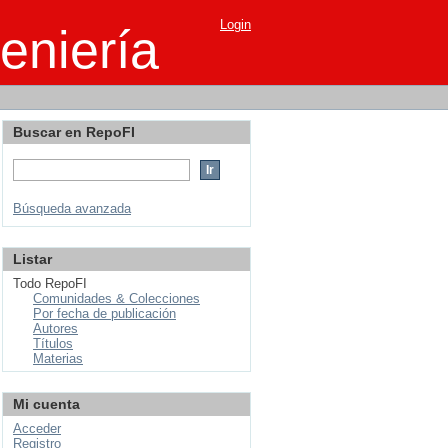
Login
eniería
Buscar en RepoFI
Búsqueda avanzada
Listar
Todo RepoFI
Comunidades & Colecciones
Por fecha de publicación
Autores
Títulos
Materias
Mi cuenta
Acceder
Registro