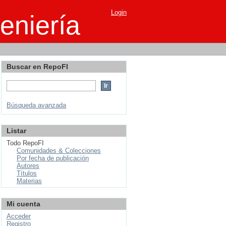
Login
eniería
Buscar en RepoFI
Búsqueda avanzada
Listar
Todo RepoFI
Comunidades & Colecciones
Por fecha de publicación
Autores
Títulos
Materias
Mi cuenta
Acceder
Registro