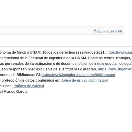
Página siguiente
tónoma de México UNAM. Todos los derechos reservados 2021.
https://www.u
institucional de la Facultad de Ingeniería de la UNAM. Contiene textos, trabajos
cas personales de investigación o de docentes, o bien de índole escolar, colegia
, son responsabilidad exclusiva de sus titulares o autores.
https://www.ingenie
istema de Bibliotecas F.I.
https://www.ingenieria.unam.mx/bibliotecas/
de protección de datos contenidos en:
Aviso de privacidad integral
olíticas:
Política de calidad
el Franco García.