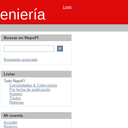
Login
eniería
Buscar en RepoFI
Búsqueda avanzada
Listar
Todo RepoFI
Comunidades & Colecciones
Por fecha de publicación
Autores
Títulos
Materias
Mi cuenta
Acceder
Registro