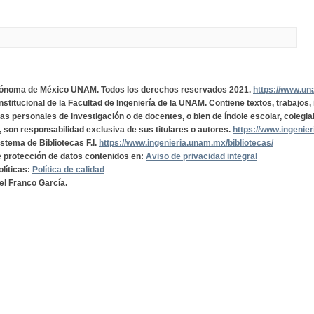
tónoma de México UNAM. Todos los derechos reservados 2021.
https://www.u
institucional de la Facultad de Ingeniería de la UNAM. Contiene textos, trabajos
cas personales de investigación o de docentes, o bien de índole escolar, colegia
, son responsabilidad exclusiva de sus titulares o autores.
https://www.ingenie
istema de Bibliotecas F.I.
https://www.ingenieria.unam.mx/bibliotecas/
de protección de datos contenidos en:
Aviso de privacidad integral
olíticas:
Política de calidad
el Franco García.