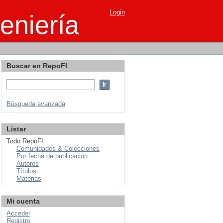
Login
eniería
Buscar en RepoFI
Búsqueda avanzada
Listar
Todo RepoFI
Comunidades & Colecciones
Por fecha de publicación
Autores
Títulos
Materias
Mi cuenta
Acceder
Registro