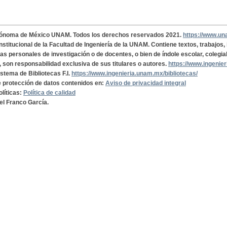
tónoma de México UNAM. Todos los derechos reservados 2021.
https://www.u
institucional de la Facultad de Ingeniería de la UNAM. Contiene textos, trabajos
cas personales de investigación o de docentes, o bien de índole escolar, colegia
, son responsabilidad exclusiva de sus titulares o autores.
https://www.ingenie
istema de Bibliotecas F.I.
https://www.ingenieria.unam.mx/bibliotecas/
de protección de datos contenidos en:
Aviso de privacidad integral
olíticas:
Política de calidad
el Franco García.