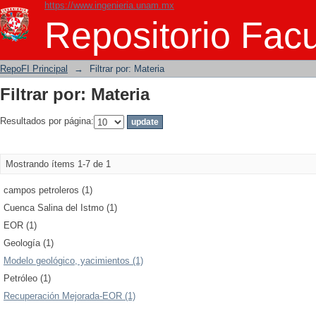
https://www.ingenieria.unam.mx
Filtrar por: Materia
Repositorio Facu
RepoFI Principal
→
Filtrar por: Materia
Filtrar por: Materia
Resultados por página:
Mostrando ítems 1-7 de 1
campos petroleros (1)
Cuenca Salina del Istmo (1)
EOR (1)
Geología (1)
Modelo geológico, yacimientos (1)
Petróleo (1)
Recuperación Mejorada-EOR (1)