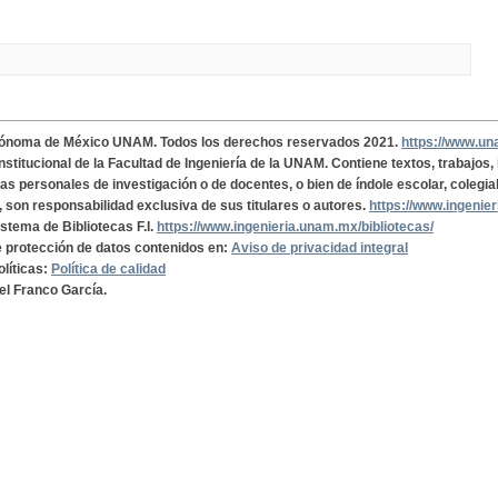
tónoma de México UNAM. Todos los derechos reservados 2021.
https://www.u
institucional de la Facultad de Ingeniería de la UNAM. Contiene textos, trabajos
cas personales de investigación o de docentes, o bien de índole escolar, colegia
, son responsabilidad exclusiva de sus titulares o autores.
https://www.ingenie
istema de Bibliotecas F.I.
https://www.ingenieria.unam.mx/bibliotecas/
de protección de datos contenidos en:
Aviso de privacidad integral
olíticas:
Política de calidad
el Franco García.