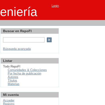
Login
eniería
Buscar en RepoFI
Búsqueda avanzada
Listar
Todo RepoFI
Comunidades & Colecciones
Por fecha de publicación
Autores
Títulos
Materias
Mi cuenta
Acceder
Registro