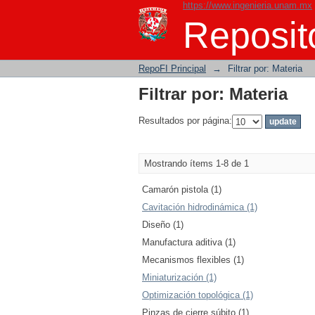
https://www.ingenieria.unam.mx
Filtrar por: Materia
Reposito
RepoFI Principal
→
Filtrar por: Materia
Filtrar por: Materia
Resultados por página:
Mostrando ítems 1-8 de 1
Camarón pistola (1)
Cavitación hidrodinámica (1)
Diseño (1)
Manufactura aditiva (1)
Mecanismos flexibles (1)
Miniaturización (1)
Optimización topológica (1)
Pinzas de cierre súbito (1)