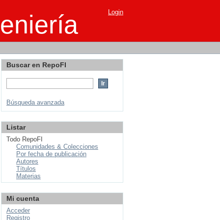
Login
eniería
Buscar en RepoFI
Búsqueda avanzada
Listar
Todo RepoFI
Comunidades & Colecciones
Por fecha de publicación
Autores
Títulos
Materias
Mi cuenta
Acceder
Registro