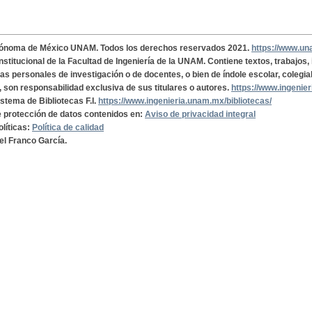
tónoma de México UNAM. Todos los derechos reservados 2021.
https://www.u
institucional de la Facultad de Ingeniería de la UNAM. Contiene textos, trabajos
cas personales de investigación o de docentes, o bien de índole escolar, colegia
, son responsabilidad exclusiva de sus titulares o autores.
https://www.ingenie
istema de Bibliotecas F.I.
https://www.ingenieria.unam.mx/bibliotecas/
de protección de datos contenidos en:
Aviso de privacidad integral
olíticas:
Política de calidad
el Franco García.