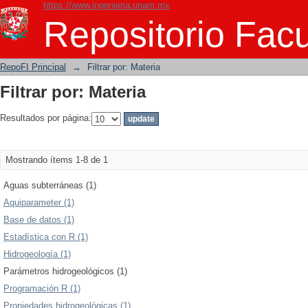
https://www.ingenieria.unam.mx
Filtrar por: Materia
Repositorio Facu
RepoFI Principal
→
Filtrar por: Materia
Filtrar por: Materia
Resultados por página:
Mostrando ítems 1-8 de 1
Aguas subterráneas (1)
Aquiparameter (1)
Base de datos (1)
Estadística con R (1)
Hidrogeología (1)
Parámetros hidrogeológicos (1)
Programación R (1)
Propiedades hidrogeológicas (1)