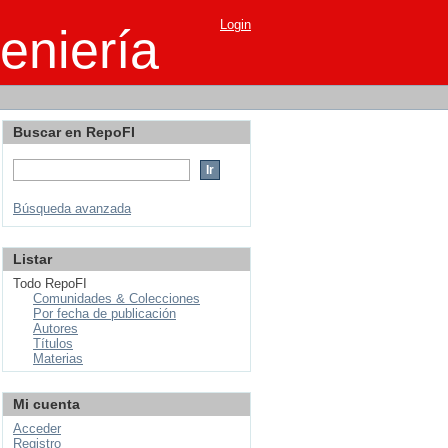
Login
eniería
Buscar en RepoFI
Búsqueda avanzada
Listar
Todo RepoFI
Comunidades & Colecciones
Por fecha de publicación
Autores
Títulos
Materias
Mi cuenta
Acceder
Registro