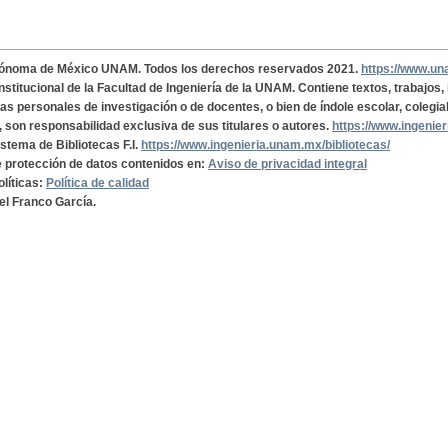
tónoma de México UNAM. Todos los derechos reservados 2021.
https://www.u
institucional de la Facultad de Ingeniería de la UNAM. Contiene textos, trabajos
cas personales de investigación o de docentes, o bien de índole escolar, colegia
, son responsabilidad exclusiva de sus titulares o autores.
https://www.ingenie
istema de Bibliotecas F.I.
https://www.ingenieria.unam.mx/bibliotecas/
de protección de datos contenidos en:
Aviso de privacidad integral
olíticas:
Política de calidad
el Franco García.