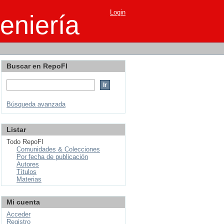
Login
eniería
Buscar en RepoFI
Búsqueda avanzada
Listar
Todo RepoFI
Comunidades & Colecciones
Por fecha de publicación
Autores
Títulos
Materias
Mi cuenta
Acceder
Registro