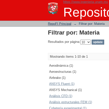
https://www.ingenieria.unam.mx
Filtrar por: Materia
Reposito
RepoFI Principal
→
Filtrar por: Materia
Filtrar por: Materia
Resultados por página:
Mostrando ítems 1-10 de 1
Aerodinámica (1)
Aeroestructuras (1)
Airbrake (1)
ANSYS Fluent (1)
ANSYS Mechanical (1)
Análisis CFD (1)
Análisis estructurales FEM (1)
Cohetería experimental (1)