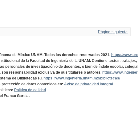
Página siguiente
tónoma de México UNAM. Todos los derechos reservados 2021.
https://www.u
institucional de la Facultad de Ingeniería de la UNAM. Contiene textos, trabajos
cas personales de investigación o de docentes, o bien de índole escolar, colegia
, son responsabilidad exclusiva de sus titulares o autores.
https://www.ingenie
istema de Bibliotecas F.I.
https://www.ingenieria.unam.mx/bibliotecas/
de protección de datos contenidos en:
Aviso de privacidad integral
olíticas:
Política de calidad
el Franco García.