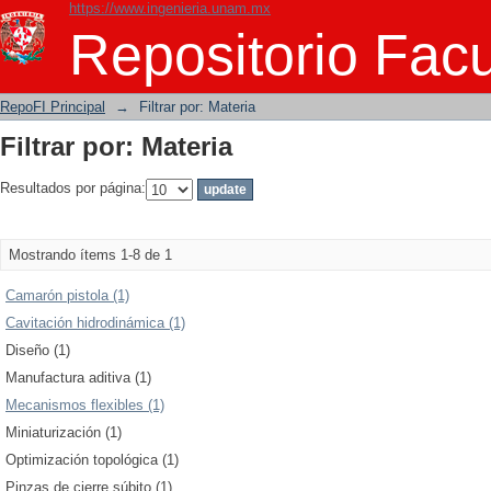
https://www.ingenieria.unam.mx
Filtrar por: Materia
Repositorio Facu
RepoFI Principal
→
Filtrar por: Materia
Filtrar por: Materia
Resultados por página:
Mostrando ítems 1-8 de 1
Camarón pistola (1)
Cavitación hidrodinámica (1)
Diseño (1)
Manufactura aditiva (1)
Mecanismos flexibles (1)
Miniaturización (1)
Optimización topológica (1)
Pinzas de cierre súbito (1)