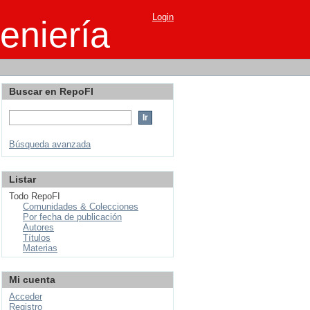
Login
eniería
Buscar en RepoFI
Búsqueda avanzada
Listar
Todo RepoFI
Comunidades & Colecciones
Por fecha de publicación
Autores
Títulos
Materias
Mi cuenta
Acceder
Registro