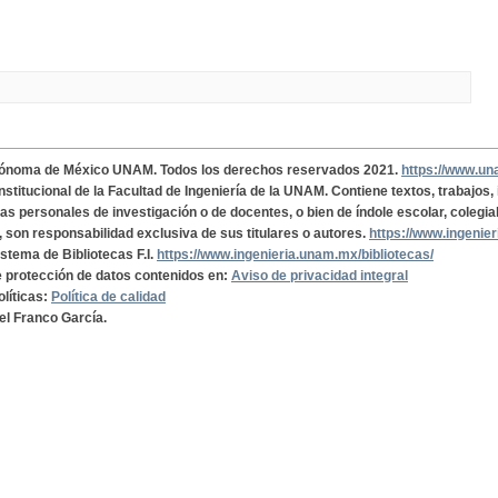
tónoma de México UNAM. Todos los derechos reservados 2021.
https://www.u
institucional de la Facultad de Ingeniería de la UNAM. Contiene textos, trabajos
cas personales de investigación o de docentes, o bien de índole escolar, colegia
, son responsabilidad exclusiva de sus titulares o autores.
https://www.ingenie
istema de Bibliotecas F.I.
https://www.ingenieria.unam.mx/bibliotecas/
de protección de datos contenidos en:
Aviso de privacidad integral
olíticas:
Política de calidad
el Franco García.