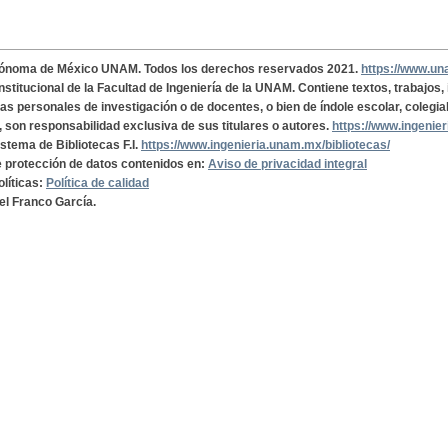
tónoma de México UNAM. Todos los derechos reservados 2021.
https://www.u
institucional de la Facultad de Ingeniería de la UNAM. Contiene textos, trabajos
cas personales de investigación o de docentes, o bien de índole escolar, colegia
, son responsabilidad exclusiva de sus titulares o autores.
https://www.ingenie
istema de Bibliotecas F.I.
https://www.ingenieria.unam.mx/bibliotecas/
de protección de datos contenidos en:
Aviso de privacidad integral
olíticas:
Política de calidad
el Franco García.