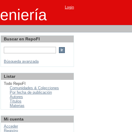
Login
eniería
Buscar en RepoFI
Búsqueda avanzada
Listar
Todo RepoFI
Comunidades & Colecciones
Por fecha de publicación
Autores
Títulos
Materias
Mi cuenta
Acceder
Registro