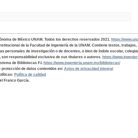
tónoma de México UNAM. Todos los derechos reservados 2021.
https://www.u
institucional de la Facultad de Ingeniería de la UNAM. Contiene textos, trabajos
cas personales de investigación o de docentes, o bien de índole escolar, colegia
, son responsabilidad exclusiva de sus titulares o autores.
https://www.ingenie
istema de Bibliotecas F.I.
https://www.ingenieria.unam.mx/bibliotecas/
de protección de datos contenidos en:
Aviso de privacidad integral
olíticas:
Política de calidad
el Franco García.