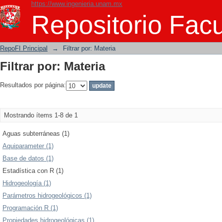
https://www.ingenieria.unam.mx
Filtrar por: Materia
Repositorio Facu
RepoFI Principal
→
Filtrar por: Materia
Filtrar por: Materia
Resultados por página:
Mostrando ítems 1-8 de 1
Aguas subterráneas (1)
Aquiparameter (1)
Base de datos (1)
Estadística con R (1)
Hidrogeología (1)
Parámetros hidrogeológicos (1)
Programación R (1)
Propiedades hidrogeológicas (1)