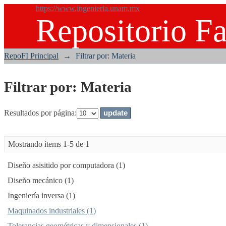
https://www.ingenieria.unam.mx
Repositorio Fa
Filtrar por: Materia
RepoFI Principal
→
Filtrar por: Materia
Filtrar por: Materia
Resultados por página:
Mostrando ítems 1-5 de 1
Diseño asisitido por computadora (1)
Diseño mecánico (1)
Ingeniería inversa (1)
Maquinados industriales (1)
Tolerancias geométricas y dimensionales (1)