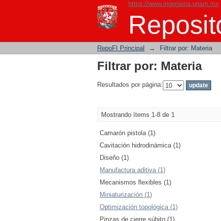
https://www.ingenieria.unam.mx
Filtrar por: Materia
Reposito
RepoFI Principal
→
Filtrar por: Materia
Filtrar por: Materia
Resultados por página:
Mostrando ítems 1-8 de 1
Camarón pistola (1)
Cavitación hidrodinámica (1)
Diseño (1)
Manufactura aditiva (1)
Mecanismos flexibles (1)
Miniaturización (1)
Optimización topológica (1)
Pinzas de cierre súbito (1)