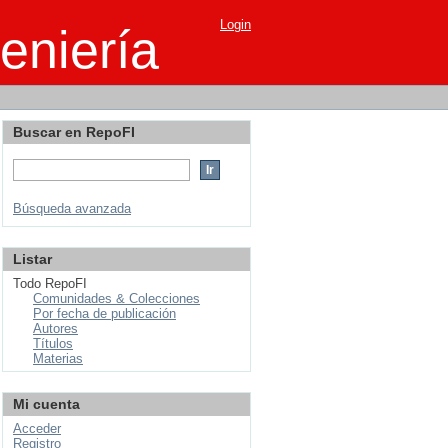
Login
eniería
Buscar en RepoFI
Búsqueda avanzada
Listar
Todo RepoFI
Comunidades & Colecciones
Por fecha de publicación
Autores
Títulos
Materias
Mi cuenta
Acceder
Registro