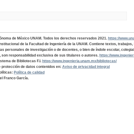
tónoma de México UNAM. Todos los derechos reservados 2021.
https://www.u
institucional de la Facultad de Ingeniería de la UNAM. Contiene textos, trabajos
cas personales de investigación o de docentes, o bien de índole escolar, colegia
, son responsabilidad exclusiva de sus titulares o autores.
https://www.ingenie
istema de Bibliotecas F.I.
https://www.ingenieria.unam.mx/bibliotecas/
de protección de datos contenidos en:
Aviso de privacidad integral
olíticas:
Política de calidad
el Franco García.