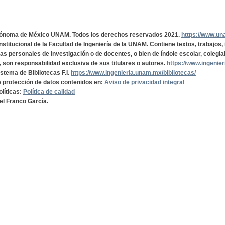
tónoma de México UNAM. Todos los derechos reservados 2021.
https://www.u
institucional de la Facultad de Ingeniería de la UNAM. Contiene textos, trabajos
cas personales de investigación o de docentes, o bien de índole escolar, colegia
, son responsabilidad exclusiva de sus titulares o autores.
https://www.ingenie
istema de Bibliotecas F.I.
https://www.ingenieria.unam.mx/bibliotecas/
de protección de datos contenidos en:
Aviso de privacidad integral
olíticas:
Política de calidad
el Franco García.