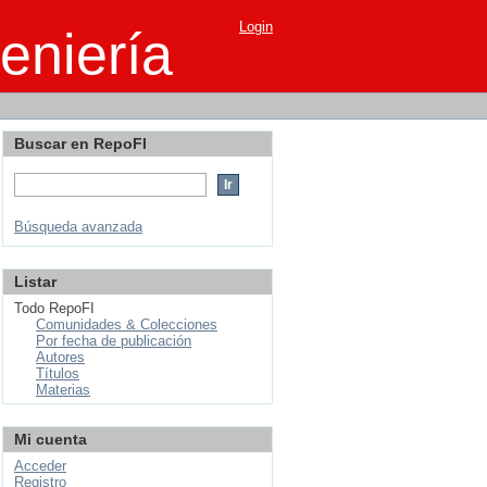
Login
eniería
Buscar en RepoFI
Búsqueda avanzada
Listar
Todo RepoFI
Comunidades & Colecciones
Por fecha de publicación
Autores
Títulos
Materias
Mi cuenta
Acceder
Registro