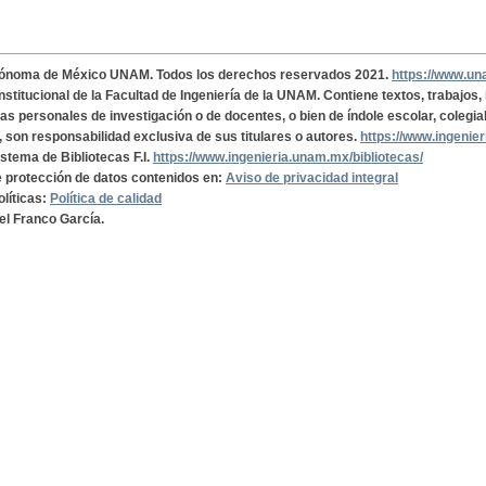
tónoma de México UNAM. Todos los derechos reservados 2021.
https://www.u
institucional de la Facultad de Ingeniería de la UNAM. Contiene textos, trabajos
cas personales de investigación o de docentes, o bien de índole escolar, colegia
, son responsabilidad exclusiva de sus titulares o autores.
https://www.ingenie
istema de Bibliotecas F.I.
https://www.ingenieria.unam.mx/bibliotecas/
de protección de datos contenidos en:
Aviso de privacidad integral
olíticas:
Política de calidad
el Franco García.