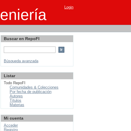
Login
eniería
Buscar en RepoFI
Búsqueda avanzada
Listar
Todo RepoFI
Comunidades & Colecciones
Por fecha de publicación
Autores
Títulos
Materias
Mi cuenta
Acceder
Registro