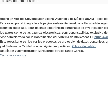
Mostrando ítems 1-6 de 1
Hecho en México. Universidad Nacional Autónoma de México UNAM. Todos lo
Este es un portal integrado a la página web institucional de la Facultad de Ing
distintos sitios web, sean páginas electrónicas personales de investigación o de
los textos como de las páginas electrónicas, son responsabilidad exclusiva de 
Sitio administrado por la Coordinación del Sistema de Bibliotecas F.I.
https://w
Este repositorio se rige por los preceptos de protección de datos contenidos e
y el Sistema de Calidad con las siguientes políticas:
Política de calidad
Diseñador y administrador: Mtro Sergio Israel Franco García.
Contacto y asesoría