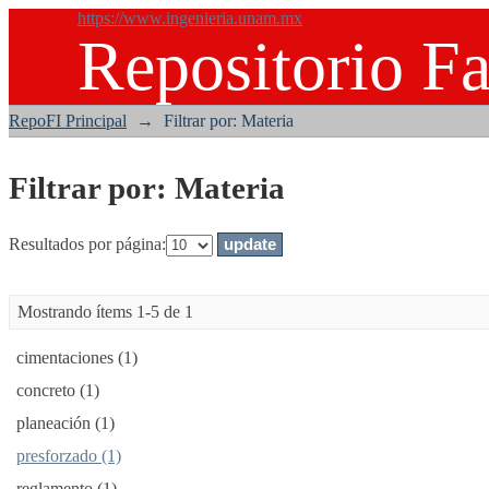
https://www.ingenieria.unam.mx
Repositorio Fa
Filtrar por: Materia
RepoFI Principal
→
Filtrar por: Materia
Filtrar por: Materia
Resultados por página:
Mostrando ítems 1-5 de 1
cimentaciones (1)
concreto (1)
planeación (1)
presforzado (1)
reglamento (1)