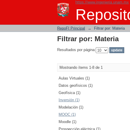
https://www.ingenieria.unam.mx
Filtrar por: Materia
Reposito
RepoFI Principal
→
Filtrar por: Materia
Filtrar por: Materia
Resultados por página:
Mostrando ítems 1-8 de 1
Aulas Virtuales (1)
Datos geofísicos (1)
Geofísica (1)
Inversión (1)
Modelación (1)
MOOC (1)
Moodle (1)
Prospección eléctrica (1)