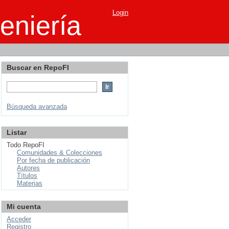
Login
eniería
Buscar en RepoFI
Búsqueda avanzada
Listar
Todo RepoFI
Comunidades & Colecciones
Por fecha de publicación
Autores
Títulos
Materias
Mi cuenta
Acceder
Registro