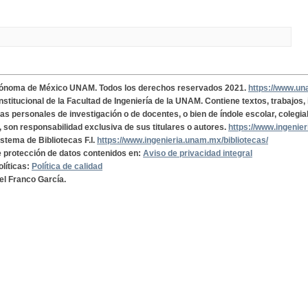
tónoma de México UNAM. Todos los derechos reservados 2021.
https://www.u
institucional de la Facultad de Ingeniería de la UNAM. Contiene textos, trabajos
cas personales de investigación o de docentes, o bien de índole escolar, colegia
, son responsabilidad exclusiva de sus titulares o autores.
https://www.ingenie
istema de Bibliotecas F.I.
https://www.ingenieria.unam.mx/bibliotecas/
de protección de datos contenidos en:
Aviso de privacidad integral
olíticas:
Política de calidad
el Franco García.