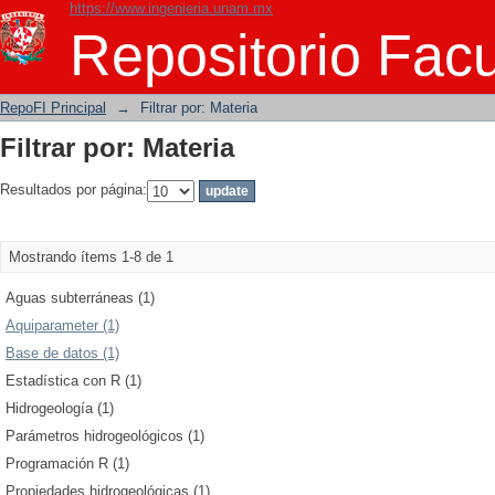
https://www.ingenieria.unam.mx
Filtrar por: Materia
Repositorio Facu
RepoFI Principal
→
Filtrar por: Materia
Filtrar por: Materia
Resultados por página:
Mostrando ítems 1-8 de 1
Aguas subterráneas (1)
Aquiparameter (1)
Base de datos (1)
Estadística con R (1)
Hidrogeología (1)
Parámetros hidrogeológicos (1)
Programación R (1)
Propiedades hidrogeológicas (1)