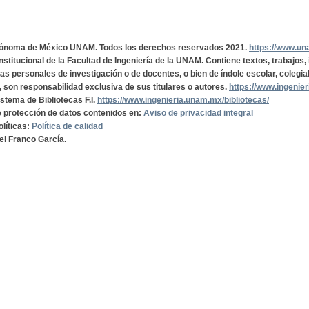
tónoma de México UNAM. Todos los derechos reservados 2021.
https://www.u
institucional de la Facultad de Ingeniería de la UNAM. Contiene textos, trabajos
cas personales de investigación o de docentes, o bien de índole escolar, colegia
, son responsabilidad exclusiva de sus titulares o autores.
https://www.ingenie
istema de Bibliotecas F.I.
https://www.ingenieria.unam.mx/bibliotecas/
de protección de datos contenidos en:
Aviso de privacidad integral
olíticas:
Política de calidad
el Franco García.