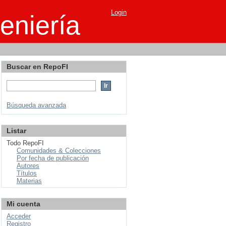
Login
eniería
Buscar en RepoFI
Búsqueda avanzada
Listar
Todo RepoFI
Comunidades & Colecciones
Por fecha de publicación
Autores
Títulos
Materias
Mi cuenta
Acceder
Registro