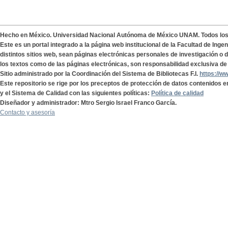
Hecho en México. Universidad Nacional Autónoma de México UNAM. Todos lo
Este es un portal integrado a la página web institucional de la Facultad de Ing
distintos sitios web, sean páginas electrónicas personales de investigación o de
los textos como de las páginas electrónicas, son responsabilidad exclusiva de 
Sitio administrado por la Coordinación del Sistema de Bibliotecas F.I.
https://w
Este repositorio se rige por los preceptos de protección de datos contenidos e
y el Sistema de Calidad con las siguientes políticas:
Política de calidad
Diseñador y administrador: Mtro Sergio Israel Franco García.
Contacto y asesoría