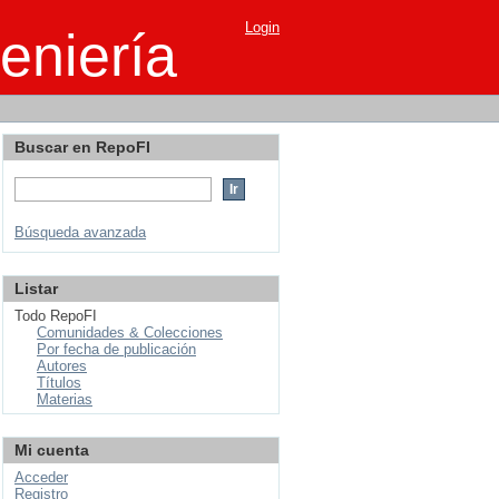
Login
eniería
Buscar en RepoFI
Búsqueda avanzada
Listar
Todo RepoFI
Comunidades & Colecciones
Por fecha de publicación
Autores
Títulos
Materias
Mi cuenta
Acceder
Registro