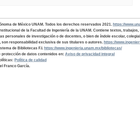
tónoma de México UNAM. Todos los derechos reservados 2021.
https://www.u
institucional de la Facultad de Ingeniería de la UNAM. Contiene textos, trabajos
cas personales de investigación o de docentes, o bien de índole escolar, colegia
, son responsabilidad exclusiva de sus titulares o autores.
https://www.ingenie
istema de Bibliotecas F.I.
https://www.ingenieria.unam.mx/bibliotecas/
de protección de datos contenidos en:
Aviso de privacidad integral
olíticas:
Política de calidad
el Franco García.