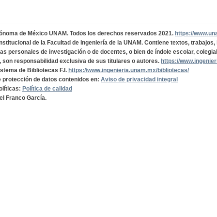
tónoma de México UNAM. Todos los derechos reservados 2021.
https://www.u
institucional de la Facultad de Ingeniería de la UNAM. Contiene textos, trabajos
cas personales de investigación o de docentes, o bien de índole escolar, colegia
, son responsabilidad exclusiva de sus titulares o autores.
https://www.ingenie
istema de Bibliotecas F.I.
https://www.ingenieria.unam.mx/bibliotecas/
de protección de datos contenidos en:
Aviso de privacidad integral
olíticas:
Política de calidad
el Franco García.