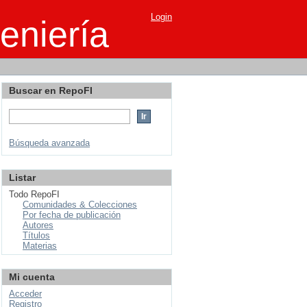
Login
eniería
Buscar en RepoFI
Búsqueda avanzada
Listar
Todo RepoFI
Comunidades & Colecciones
Por fecha de publicación
Autores
Títulos
Materias
Mi cuenta
Acceder
Registro