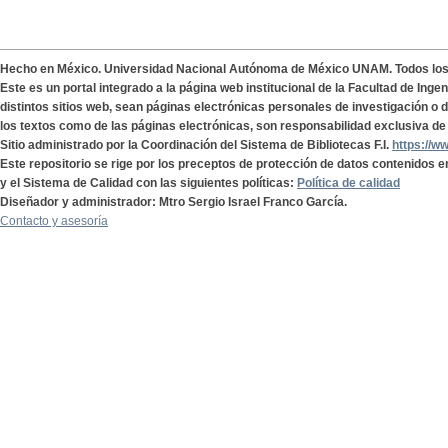
Hecho en México. Universidad Nacional Autónoma de México UNAM. Todos lo
Este es un portal integrado a la página web institucional de la Facultad de Ing
distintos sitios web, sean páginas electrónicas personales de investigación o de
los textos como de las páginas electrónicas, son responsabilidad exclusiva de 
Sitio administrado por la Coordinación del Sistema de Bibliotecas F.I.
https://w
Este repositorio se rige por los preceptos de protección de datos contenidos e
y el Sistema de Calidad con las siguientes políticas:
Política de calidad
Diseñador y administrador: Mtro Sergio Israel Franco García.
Contacto y asesoría