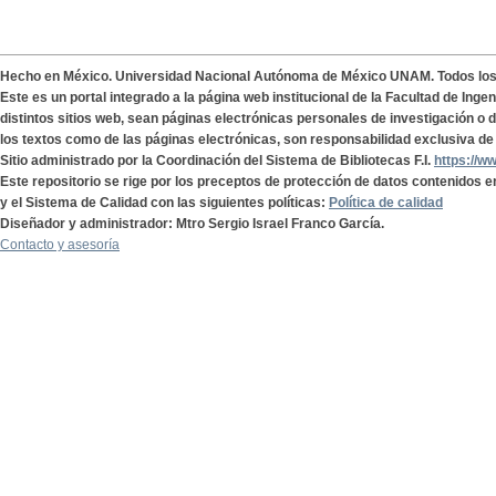
Hecho en México. Universidad Nacional Autónoma de México UNAM. Todos lo
Este es un portal integrado a la página web institucional de la Facultad de Ing
distintos sitios web, sean páginas electrónicas personales de investigación o de
los textos como de las páginas electrónicas, son responsabilidad exclusiva de 
Sitio administrado por la Coordinación del Sistema de Bibliotecas F.I.
https://w
Este repositorio se rige por los preceptos de protección de datos contenidos e
y el Sistema de Calidad con las siguientes políticas:
Política de calidad
Diseñador y administrador: Mtro Sergio Israel Franco García.
Contacto y asesoría