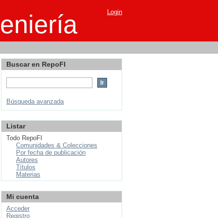
Login
eniería
Buscar en RepoFI
Búsqueda avanzada
Listar
Todo RepoFI
Comunidades & Colecciones
Por fecha de publicación
Autores
Títulos
Materias
Mi cuenta
Acceder
Registro