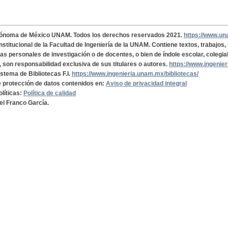
tónoma de México UNAM. Todos los derechos reservados 2021.
https://www.u
institucional de la Facultad de Ingeniería de la UNAM. Contiene textos, trabajos
cas personales de investigación o de docentes, o bien de índole escolar, colegia
, son responsabilidad exclusiva de sus titulares o autores.
https://www.ingenie
istema de Bibliotecas F.I.
https://www.ingenieria.unam.mx/bibliotecas/
de protección de datos contenidos en:
Aviso de privacidad integral
olíticas:
Política de calidad
el Franco García.